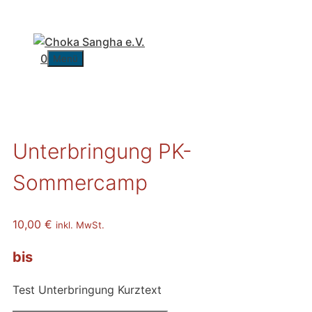
Zum
Inhalt
springen
0
Menü
Unterbringung PK-
Sommercamp
10,00
€
inkl. MwSt.
bis
Test Unterbringung Kurztext