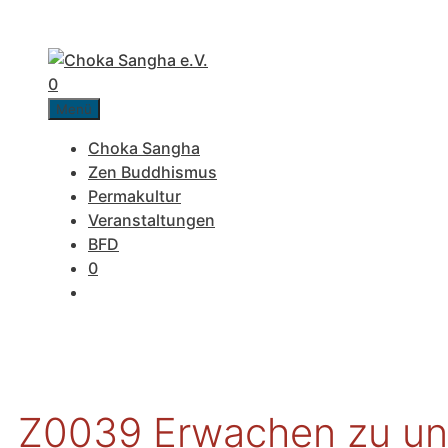
Zum
Inhalt
springen
0
Menü
Choka Sangha
Zen Buddhismus
Permakultur
Veranstaltungen
BFD
0
Z0039 Erwachen zu un